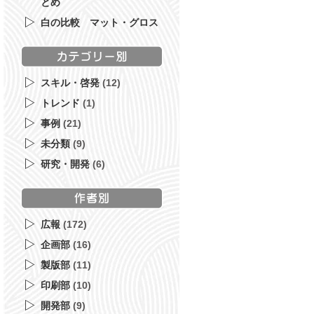
とめ
白の比較 マット・グロス
スキル・啓発
(12)
トレンド
(1)
事例
(21)
未分類
(9)
研究・開発
(6)
広報
(172)
企画部
(16)
製版部
(11)
印刷部
(10)
開発部
(9)