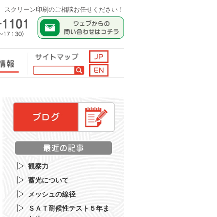
。
スクリーン印刷のご相談お任せください！
観察力
蓄光について
メッシュの線径
ＳＡＴ耐候性テスト５年ま