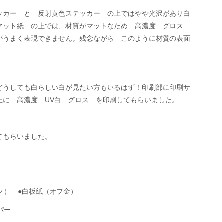
ッカー　と　反射黄色ステッカー　の上ではやや光沢があり白
マット紙　の上では、材質がマットなため　高濃度　グロス　
がうまく表現できません。残念ながら　このように材質の表面
。
どうしても白らしい白が見たい方もいるはず！印刷部に印刷サ
上に　高濃度　UV白　グロス　を印刷してもらいました。
てもらいました。
ク）　●白板紙（オフ金）　
パー