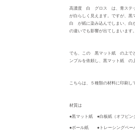
高濃度　白　グロス　は、青ステ
が白らしく見えます。ですが、黒
白　が紙に染み込んでしまい、白
の違いでも影響が出てしまいます
でも、この　黒マット紙　の上で
ンプルを依頼し、黒マット紙　の
こちらは、５種類の材料に印刷し
材質は　　
●黒マット紙　●白板紙（オフピン
●ボール紙　　●トレーシングペー