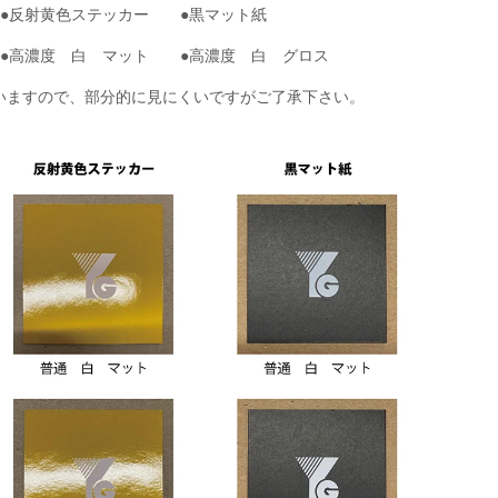
●反射黄色ステッカー　　●黒マット紙
●高濃度　白　マット　　●高濃度　白　グロス
いますので、部分的に見にくいですがご了承下さい。