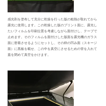
感光剤を塗布して充分に乾燥を行った版の粗熱が取れてから
露光に使用します。この乾燥した版のプリント面に、露光し
たいフィルムを印刷位置を考慮しながら面付けし、テープで
止めます。そのフィルムを面付けした版面を露光機のガラス
面に密着させるようにセットし、その枠の凹み面（スキージ
面）に黒板を載せ、この中を真空にさせるための管を入れて
蓋を閉めて真空をかけます。