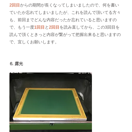
2回目
からの期間が長くなってしまいましたので、何を書い
ていたか忘れてしまいましたが、これを読んで頂いてる方々
も、前回までどんな内容だったか忘れていると思いますの
で、もう一度
1回目
と
2回目
を読み直してから、この3回目を
読んで頂くときっと内容が繋がって把握出来ると思いますの
で、宜しくお願いします。
⒍ 
露光